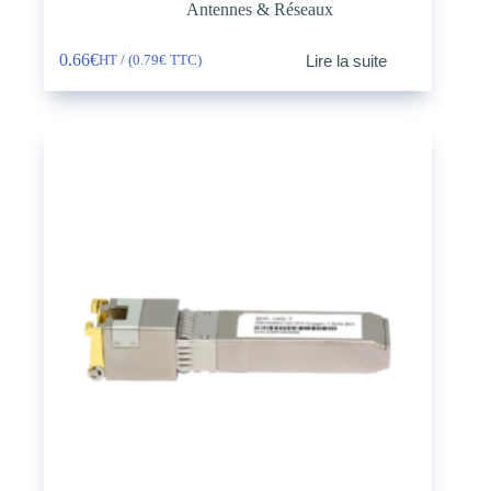
Antennes & Réseaux
0.66
€
Lire la suite
HT / (
0.79
€
TTC)