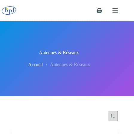
Passer
au
Panier
contenu
d’achat
Antennes & Réseaux
Accueil
Antennes & Réseaux