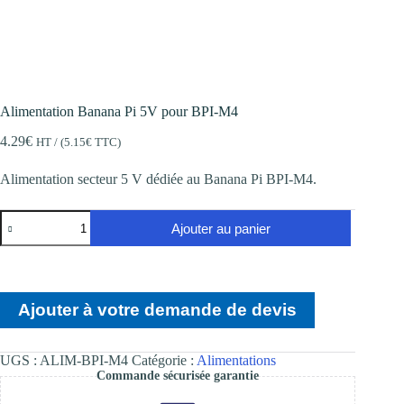
Alimentation Banana Pi 5V pour BPI-M4
4.29
€
HT / (
5.15
€
TTC)
Alimentation secteur 5 V dédiée au Banana Pi BPI-M4.
quantité
Ajouter au panier
de
Alimentation
Banana
Pi
5V
Ajouter à votre demande de devis
pour
BPI-
M4
UGS :
ALIM-BPI-M4
Catégorie :
Alimentations
Commande sécurisée garantie