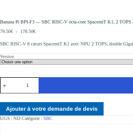
Banana Pi BPI-F3 — SBC RISC-V octa-core SpacemiT K1, 2 TOPS
Plage
79.50
€
–
178.50
€
de
prix :
SBC RISC-V 8 cœurs SpacemiT K1 avec NPU 2 TOPS, double Gigabit, 
79.50€
à
Version
178.50€
quantité
de
Banana
Pi
BPI-
F3
Ajouter à votre demande de devis
—
SBC
UGS :
ND
Catégorie :
SBC
RISC-
V
octa-