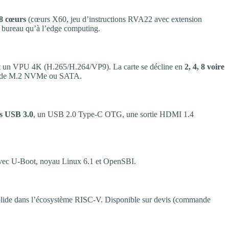
 8 cœurs
(cœurs X60, jeu d’instructions RVA22 avec extension
u bureau qu’à l’edge computing.
et un VPU 4K (H.265/H.264/VP9). La carte se décline en
2, 4, 8 voire
apide M.2 NVMe ou SATA.
ts USB 3.0
, un USB 2.0 Type-C OTG, une sortie HDMI 1.4
avec U-Boot, noyau Linux 6.1 et OpenSBI.
e solide dans l’écosystème RISC-V. Disponible sur devis (commande