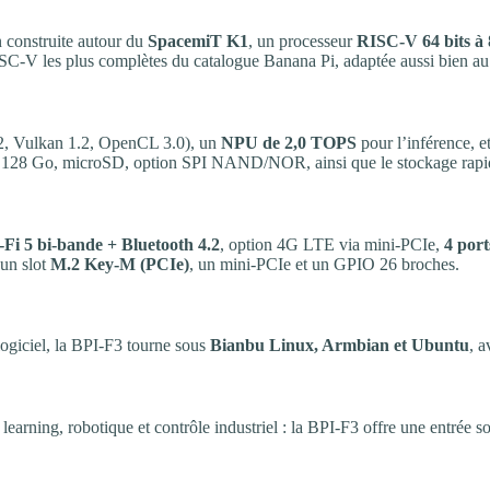
n construite autour du
SpacemiT K1
, un processeur
RISC-V 64 bits à
ISC-V les plus complètes du catalogue Banana Pi, adaptée aussi bien a
, Vulkan 1.2, OpenCL 3.0), un
NPU de 2,0 TOPS
pour l’inférence, 
à 128 Go, microSD, option SPI NAND/NOR, ainsi que le stockage r
Fi 5 bi-bande + Bluetooth 4.2
, option 4G LTE via mini-PCIe,
4 por
un slot
M.2 Key-M (PCIe)
, un mini-PCIe et un GPIO 26 broches.
giciel, la BPI-F3 tourne sous
Bianbu Linux, Armbian et Ubuntu
, 
learning, robotique et contrôle industriel : la BPI-F3 offre une entré