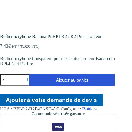
Boîtier acrylique Banana Pi BPI-R2 / R2 Pro – routeur
7.43
€
HT / (
8.92
€
TTC)
Boîtier acrylique transparent pour les cartes routeur Banana Pi
BPI-R2 et R2 Pro.
quantité
Ajouter au panier
de
Boîtier
acrylique
Banana
Ajouter à votre demande de devis
Pi
BPI-
UGS :
BPI-R2-R2P-CASE-AC
Catégorie :
Boîtiers
R2
Commande sécurisée garantie
/
R2
Pro
-