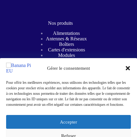
Nos produits
Alimentations
Antennes & Réseaux
Boîtiers
Cartes d'extensions
Modules
Refroidissements
Cartes mères
Gérer le consentement
SBC
Routeurs intelligents
Éducation STEM
Pour offrir les meilleures expériences, nous utilisons des technologies telles que les
cookies pour stocker et/ou accéder aux informations des appareils. Le fait de consentir
à ces technologies nous permettra de traiter des données telles que le comportement de
navigation ou les ID uniques sur ce site. Le fait de ne pas consentir ou de retirer son
consentement peut avoir un effet négatif sur certaines caractéristiques et fonctions.
Coordonnées
Accepter
WhatsApp : (+33) 6 09 22 80 55
E-mail: info@banana-pi.eu
Refuser