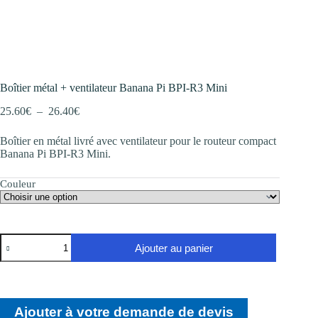
Boîtier métal + ventilateur Banana Pi BPI-R3 Mini
Plage
25.60
€
–
26.40
€
de
prix :
Boîtier en métal livré avec ventilateur pour le routeur compact
25.60€
Banana Pi BPI-R3 Mini.
à
26.40€
Couleur
quantité
Ajouter au panier
de
Boîtier
métal
+
ventilateur
Ajouter à votre demande de devis
Banana