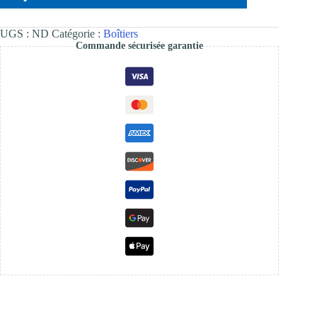
Pi
BPI-
R3
UGS :
ND
Catégorie :
Boîtiers
Mini
Commande sécurisée garantie