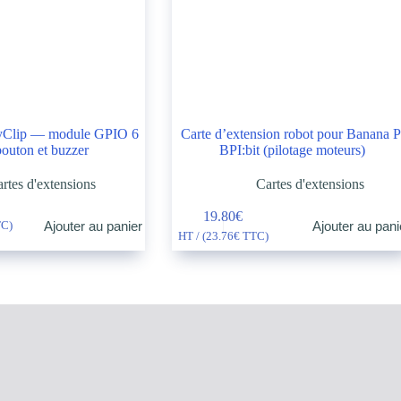
ryClip — module GPIO 6
Carte d’extension robot pour Banana P
outon et buzzer
BPI:bit (pilotage moteurs)
rtes d'extensions
Cartes d'extensions
19.80
€
Ajouter au panier
Ajouter au pani
C)
HT / (
23.76
€
TTC)