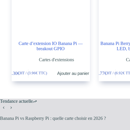
Carte d’extension IO Banana Pi —
Banana Pi Ber
breakout GPIO
LED, b
Cartes d'extensions
Ca
3.30
€
5.77
€
Ajouter au panier
HT / (
3.96
€
TTC)
HT / (
6.92
€
TT
Tendance actuelle
Banana Pi vs Raspberry Pi : quelle carte choisir en 2026 ?