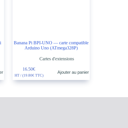
i
Banana Pi BPI-UNO — carte compatible
Arduino Uno (ATmega328P)
Cartes d'extensions
16.50
€
er
Ajouter au panier
HT / (
19.80
€
TTC)