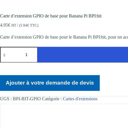
Carte d’extension GPIO de base pour Banana Pi BPI:bit
4.95
€
HT / (
5.94
€
TTC)
Carte d’extension GPIO de base pour le Banana Pi BPI:bit, pour un ac
quantité
de
Carte
d'extension
GPIO
de
base
Ajouter à votre demande de devis
pour
Banana
Pi
BPI:bit
UGS :
BPI-BIT-GPIO
Catégorie :
Cartes d'extensions