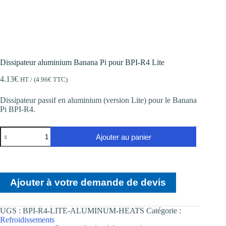
Dissipateur aluminium Banana Pi pour BPI-R4 Lite
4.13
€
HT / (
4.96
€
TTC)
Dissipateur passif en aluminium (version Lite) pour le Banana
Pi BPI-R4.
quantité
Ajouter au panier
de
Dissipateur
aluminium
Banana
Pi
Ajouter à votre demande de devis
pour
BPI-
R4
Lite
UGS :
BPI-R4-LITE-ALUMINUM-HEATS
Catégorie :
Refroidissements