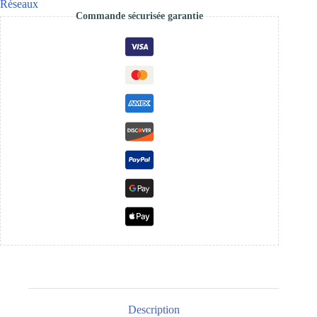
Réseaux
Pi
Commande sécurisée garantie
BPI-
R4
PRO
Description