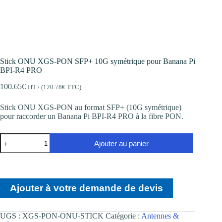
Stick ONU XGS-PON SFP+ 10G symétrique pour Banana Pi
BPI-R4 PRO
100.65
€
HT / (
120.78
€
TTC)
Stick ONU XGS-PON au format SFP+ (10G symétrique)
pour raccorder un Banana Pi BPI-R4 PRO à la fibre PON.
quantité
Ajouter au panier
de
Stick
ONU
XGS-
PON
Ajouter à votre demande de devis
SFP+
10G
symétrique
pour
UGS :
XGS-PON-ONU-STICK
Catégorie :
Antennes &
Banana