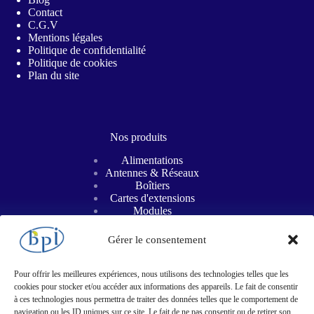
Contact
C.G.V
Mentions légales
Politique de confidentialité
Politique de cookies
Plan du site
Nos produits
Alimentations
Antennes & Réseaux
Boîtiers
Cartes d'extensions
Modules
Refroidissements
Cartes mères
Gérer le consentement
SBC
Routeurs intelligents
Éducation STEM
Pour offrir les meilleures expériences, nous utilisons des technologies telles que les
cookies pour stocker et/ou accéder aux informations des appareils. Le fait de consentir
à ces technologies nous permettra de traiter des données telles que le comportement de
navigation ou les ID uniques sur ce site. Le fait de ne pas consentir ou de retirer son