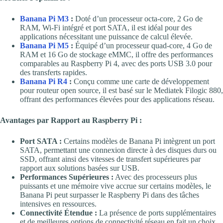
Banana Pi M3
:
Doté d’un processeur octa-core, 2 Go de
RAM, Wi-Fi intégré et port SATA, il est idéal pour des
applications nécessitant une puissance de calcul élevée.
Banana Pi M5
:
Équipé d’un processeur quad-core, 4 Go de
RAM et 16 Go de stockage eMMC, il offre des performances
comparables au Raspberry Pi 4, avec des ports USB 3.0 pour
des transferts rapides.
Banana Pi R4
:
Conçu comme une carte de développement
pour routeur open source, il est basé sur le Mediatek Filogic 880,
offrant des performances élevées pour des applications réseau.
Avantages par Rapport au Raspberry Pi :
Port SATA :
Certains modèles de Banana Pi intègrent un port
SATA, permettant une connexion directe à des disques durs ou
SSD, offrant ainsi des vitesses de transfert supérieures par
rapport aux solutions basées sur USB.
Performances Supérieures :
Avec des processeurs plus
puissants et une mémoire vive accrue sur certains modèles, le
Banana Pi peut surpasser le Raspberry Pi dans des tâches
intensives en ressources.
Connectivité Étendue :
La présence de ports supplémentaires
et de meilleures options de connectivité réseau en fait un choix