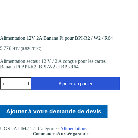
Alimentation 12V 2A Banana Pi pour BPI-R2 / W2 / R64
5.77
€
HT / (
6.92
€
TTC)
Alimentation secteur 12 V / 2 A conçue pour les cartes
Banana Pi BPI-R2, BPI-W2 et BPI-R64.
quantité
Ajouter au panier
de
Alimentation
12V
2A
Banana
Ajouter à votre demande de devis
Pi
pour
BPI-
R2
UGS :
ALIM-12-2
Catégorie :
Alimentations
/
Commande sécurisée garantie
W2