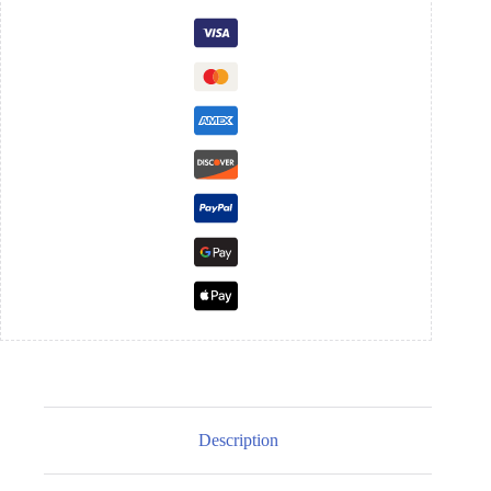
/
R64
Description